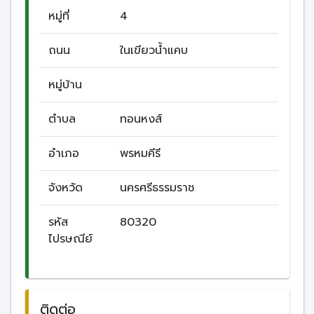
หมู่ที่
4
ถนน
ในเขียวน้ำแคบ
หมู่บ้าน
ตำบล
ทอนหงส์
อำเภอ
พรหมคีรี
จังหวัด
นครศรีธรรมราช
รหัส
80320
ไปรษณีย์
ติดต่อ