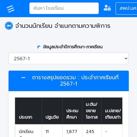
สพป.นศ
จำนวนนักเรียน จำแนกตามความพิการ
ข้อมูลประจำปีการศึกษา-ภาคเรียน
ตารางสรุปยอดรวม : ประจำภาคเรียนที่
2567-1
ม.ต้น/
รวม
ประถม
ขยาย
ม.ปลาย/
ทั้ง
ประเภท
ปฐมวัย
ศึกษา
โอกาส
เทียบเท่า
สิ้น
นักเรียน
11
1,877
245
-
2,13