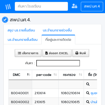
สพป.นศ.4
สพป.นศ.4.
สรุป นร.รายชั้นเรียน
นร.จำแนกรายช่วงชั้น
นร.จำแนกรายชั้นเรียน
ที่อยู่และการติดต่อ
เลือกรายการ
ส่งออก EXCEL
พิมพ์
ค้นหา :
DMC
per-code
กระทรวง
ชื่อ (ไทย)
80040001
210614
1080210614
ชุมชนวัด
80040002
210615
1080210615
บ้านในเขีย