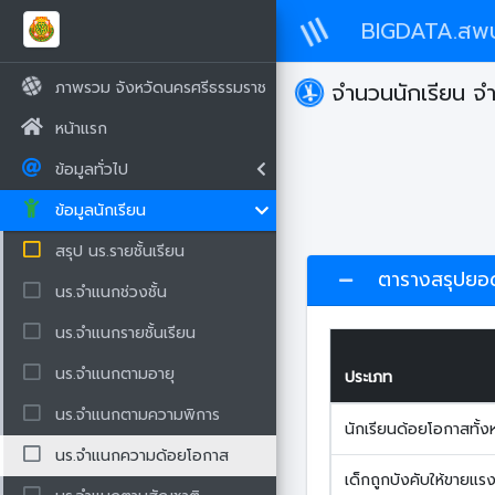
BIGDATA.สพป
ภาพรวม จังหวัดนครศรีธรรมราช
จำนวนนักเรียน จ
หน้าแรก
ข้อมูลทั่วไป
ข้อมูลนักเรียน
สรุป นร.รายชั้นเรียน
ตารางสรุปยอดร
นร.จำแนกช่วงชั้น
นร.จำแนกรายชั้นเรียน
นร.จำแนกตามอายุ
ประเภท
นร.จำแนกตามความพิการ
นักเรียนด้อยโอกาสทั้
นร.จำแนกความด้อยโอกาส
เด็กถูกบังคับให้ขายแร