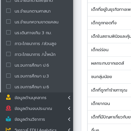
นร.จำแนกตามสัญชาติ
เด็กที่อยู่ในธุรกิจทางเ
นร.จำแนกตามศาสนา
นร.จำแนกความขาดแคลน
เด็กถูกทอดทิ้ง
นร.เดินทางเกิน 3 กม.
เด็กในสถานพินิจและคุ
ภาวะโภชนาการ /ส่วนสูง
เด็กเร่ร่อน
ภาวะโภชนาการ /น้ำหนัก
ผลกระทบจากเอดส์
นร.จบการศึกษา ป.6
นร.จบการศึกษา ม.3
ชนกลุ่มน้อย
นร.จบการศึกษา ม.6
เด็กที่ถูกทำร้ายทารุณ
ข้อมูลด้านบุคลากร
เด็กยากจน
ข้อมูลด้านงบประมาณ
เด็กที่มีปัญหาเกี่ยวกั
ข้อมูลด้านวิชาการ
วิเคราะห์ EDU.Analytics
อื่นๆ