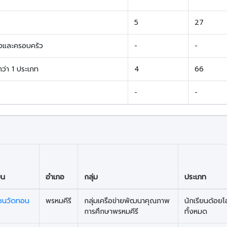
5
27
งและครอบครัว
-
-
ว่า 1 ประเภท
4
66
-
-
ยน
อำเภอ
กลุ่ม
ประเภท
มชนวัดทอน
พรหมคีรี
กลุ่มเครือข่ายพัฒนาคุณภาพ
นักเรียนด้อย
การศึกษาพรหมคีรี
ทั้งหมด