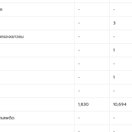
พศ
-
-
-
3
้มครองเยาวชน
-
-
-
1
-
-
-
1
-
-
1,830
10,694
บยาเสพติด
-
-
-
-