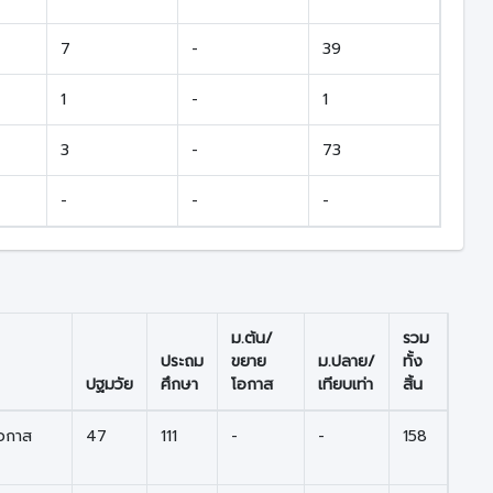
7
-
39
1
-
1
3
-
73
-
-
-
ม.ต้น/
รวม
ประถม
ขยาย
ม.ปลาย/
ทั้ง
ปฐมวัย
ศึกษา
โอกาส
เทียบเท่า
สิ้น
โอกาส
47
111
-
-
158