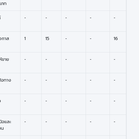
ะเภท
์
-
-
-
-
-
โอกาส
1
15
-
-
16
ห้ขาย
-
-
-
-
-
รกิจทาง
-
-
-
-
-
ง
-
-
-
-
-
นิจและ
-
-
-
-
-
ชน