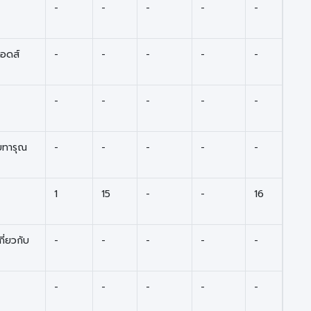
-
-
-
-
-
อดส์
-
-
-
-
-
-
-
-
-
-
ายทารุณ
-
-
-
-
-
1
15
-
-
16
กี่ยวกับ
-
-
-
-
-
-
-
-
-
-