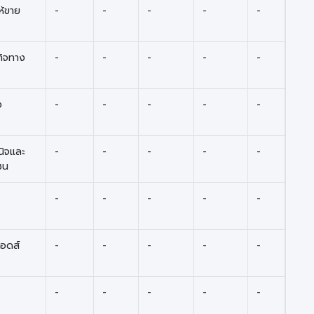
ห้ขาย
-
-
-
-
-
รกิจทาง
-
-
-
-
-
ง
-
-
-
-
-
นิจและ
-
-
-
-
-
ชน
-
-
-
-
-
อดส์
-
-
-
-
-
-
-
-
-
-