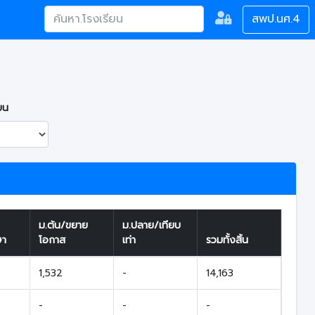
สพป.นศ.4
ยน
ม.ต้น/ขยาย
ม.ปลาย/เทียบ
ษา
โอกาส
เท่า
รวมทั้งสิ้น
1,532
-
14,163
-
-
-