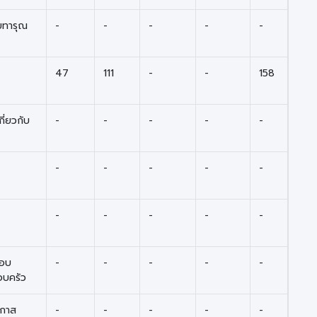
ายทารุณ
-
-
-
-
-
47
111
-
-
158
กี่ยวกับ
-
-
-
-
-
-
-
-
-
-
-
-
-
-
-
ชอบ
-
-
-
-
-
บครัว
อกาส
-
-
-
-
-