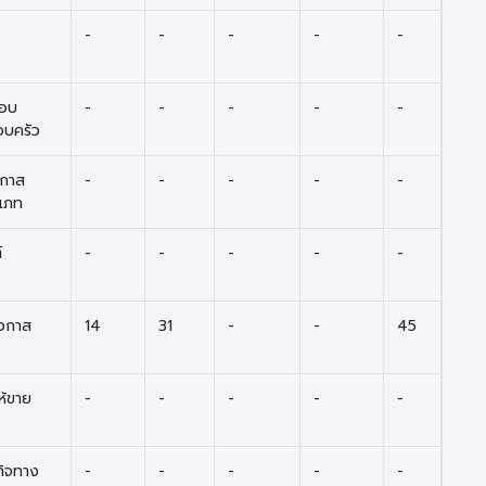
-
-
-
-
-
ชอบ
-
-
-
-
-
บครัว
อกาส
-
-
-
-
-
ะเภท
์
-
-
-
-
-
โอกาส
14
31
-
-
45
ห้ขาย
-
-
-
-
-
รกิจทาง
-
-
-
-
-