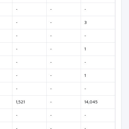
-
-
-
-
-
3
-
-
-
-
-
1
-
-
-
-
-
1
-
-
-
1,521
-
14,045
-
-
-
-
-
-