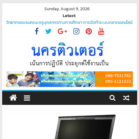
Skip
Sunday, August 9, 2026
to
Latest:
content
วิทยากรอบรมคณะครูบุคลากรทางการศึกษา การจัดทำระบบตลาดออนไลน์
“ชวนมาช้อป นักเรียนสุขใจ”
โปรแกรมจัดการน้ำประปา
บริการรับเขียนโปรแกรม PHP ระดับมืออาชีพ – ตอบโจทย์ทุกความต้องการ
ของคุณ
บริการรับเขียนโปรแกรมระดับมืออาชีพ
พัฒนาระบบ ยืนยันตัวตนผ่านแอป Thaid
ศูนย์
อบรม
คอมพิวเตอร์
สอน