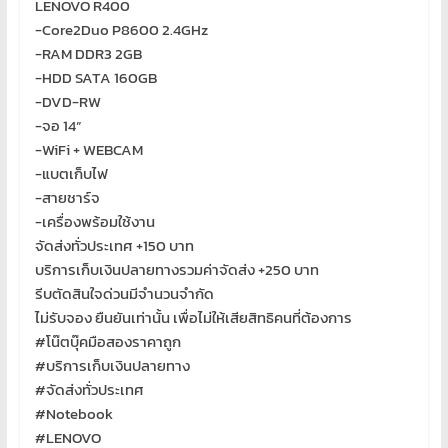
โอส
LENOVO R400
จด
-Core2Duo P8600 2.4GHz
โดเมน
-RAM DDR3 2GB
สอน
-HDD SATA 160GB
คอมพิวเตอร์
-DVD-RW
ออกแบบ
-จอ 14”
เว็บ
-WiFi + WEBCAM
พัฒนา
-แบตเก็บไฟ
เว็บ
-สายชาร์จ
ทำ
-เครื่องพร้อมใช้งาน
เว็บไซต์
จัดส่งทั่วประเทศ +150 บาท
จด
บริการเก็บเงินปลายทางรวมค่าจัดส่ง +250 บาท
โดเมน
รีบตัดสินใจด่วนมีจำนวนจำกัด
เช่า
ไม่รับจอง ยืนยันเท่านั้น เพื่อไม่ให้เสียสิทธิคนที่ต้องการ
โอ
#
โน๊ตบุ๊คมือสองราคาถูก
สต์
#
บริการเก็บเงินปลายทาง
ราคา
#
จัดส่งทั่วประเทศ
ถูก
#
Notebook
รับ
#
LENOVO