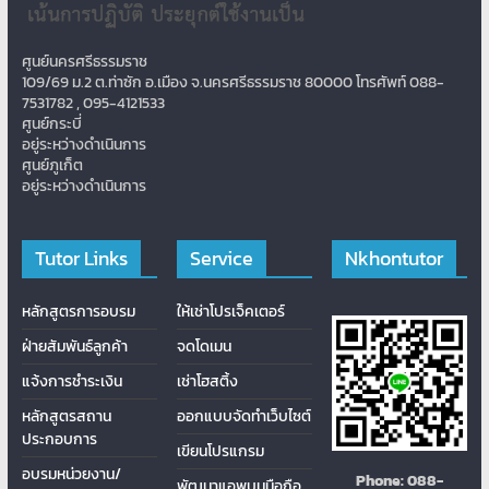
ศูนย์นครศรีธรรมราช
109/69 ม.2 ต.ท่าซัก อ.เมือง จ.นครศรีธรรมราช 80000 โทรศัพท์ 088-
7531782 , 095-4121533
ศูนย์กระบี่
อยู่ระหว่างดำเนินการ
ศูนย์ภูเก็ต
อยู่ระหว่างดำเนินการ
Tutor Links
Service
Nkhontutor
หลักสูตรการอบรม
ให้เช่าโปรเจ็คเตอร์
ฝ่ายสัมพันธ์ลูกค้า
จดโดเมน
แจ้งการชำระเงิน
เช่าโฮสติ้ง
หลักสูตรสถาน
ออกแบบจัดทำเว็บไซต์
ประกอบการ
เขียนโปรแกรม
อบรมหน่วยงาน/
Phone:
088-
พัฒนาแอพบนมือถือ