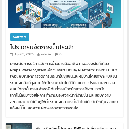
Software
โปรแกรมจัดการน้ำประปา
April 5, 2026
admin
0
ยกระดับการบริหารจัดการน้ำอย่างมืออาชีพ ครบวงจรในที่เดียว
Prapa Water System คือ “Smart Utility Platform” ที่ออกแบบมา
เพื่อแก้ปัญหาการจัดการประปาในชุมชนและหมู่บ้านโดยเฉพาะ เปลี่ยน
ระบบจดมือที่ยุ่งยากให้เป็นระบบอัตโนมัติที่แม่นยำ โปร่งใส และตรวจ
สอบได้ทุกขั้นตอน ฟีเจอร์เด่นที่ตอบโจทย์ทุกการใช้งาน เรานำ
เทคโนโลยีมาช่วยให้การทำงานของเจ้าหน้าที่ง่ายขึ้น และมอบความ
สะดวกสบายให้กับผู้ใช้น้ำ ระบบจดมาตรน้ำอัตโนมัติ: บันทึกปุ๊บ ออกใบ
แจ้งหนี้ปั๊บ ลดความผิดพลาดจากการจดมือ
บริการรับเขียนโปรแกรม PHP ระดับมืออาชีพ – ตอบ