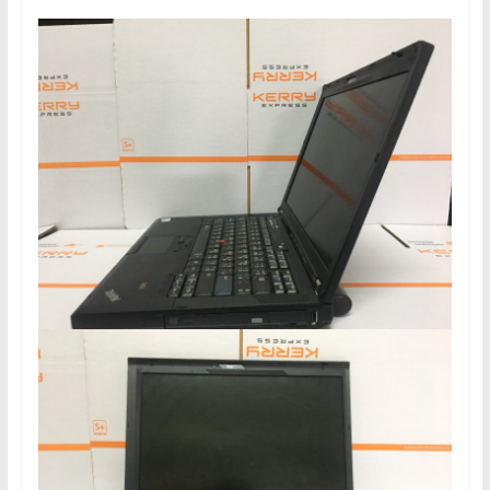
เขียน
โปรแกรม
ตาม
สั่ง
สอน
พิเศษ