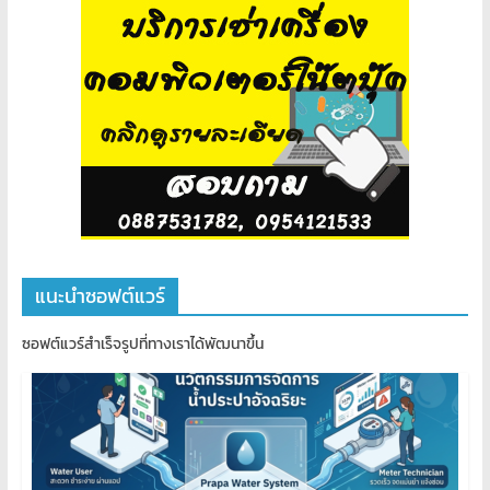
แนะนำซอฟต์แวร์
ซอฟต์แวร์สำเร็จรูปที่ทางเราได้พัฒนาขึ้น