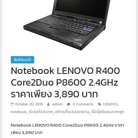
พิเศษ
คอมพิวเตอร์
ศูนย์
อบรม
คอมพิวเตอร์
สอน
สินค้าแนะนำ
พิเศษ
Notebook LENOVO R400
คอมพิวเตอร์
Core2Duo P8600 2.4GHz
รับ
ทำ
ราคาเพียง 3,890 บาท
เว็บไซต์
บริการ
,
October 20, 2018
admin
0 Comments
LENOVO
จัด
,
,
,
notebook
จัดส่งทั่วประเทศ
บริการเก็บเงินปลายทาง
โน๊ตบุ๊คมือสองราคาถูก
ทำ
เว็บไซต์
Notebook LENOVO R400 Core2Duo P8600 2.4GHz ราคา
เช่า
เพียง 3,890 บาท