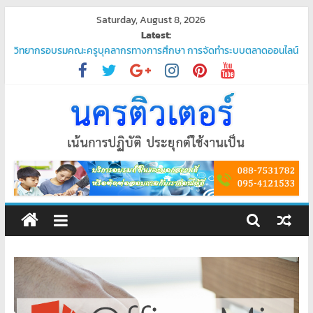
Skip
Saturday, August 8, 2026
to
Latest:
content
วิทยากรอบรมคณะครูบุคลากรทางการศึกษา การจัดทำระบบตลาดออนไลน์
“ชวนมาช้อป นักเรียนสุขใจ”
โปรแกรมจัดการน้ำประปา
บริการรับเขียนโปรแกรม PHP ระดับมืออาชีพ – ตอบโจทย์ทุกความต้องการ
ของคุณ
บริการรับเขียนโปรแกรมระดับมืออาชีพ
พัฒนาระบบ ยืนยันตัวตนผ่านแอป Thaid
ศูนย์
อบรม
คอมพิวเตอร์
สอน