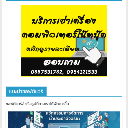
แนะนำซอฟต์แวร์
ซอฟต์แวร์สำเร็จรูปที่ทางเราได้พัฒนาขึ้น