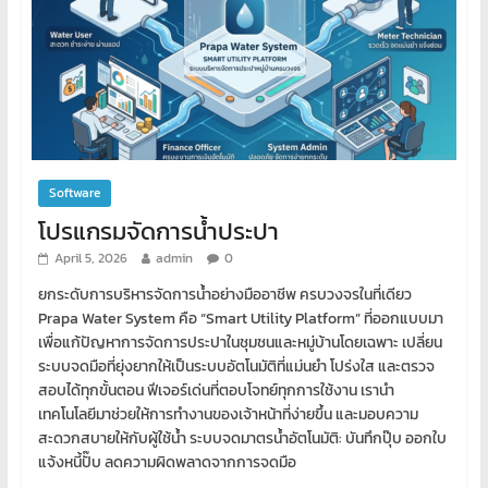
Software
โปรแกรมจัดการน้ำประปา
April 5, 2026
admin
0
ยกระดับการบริหารจัดการน้ำอย่างมืออาชีพ ครบวงจรในที่เดียว
Prapa Water System คือ “Smart Utility Platform” ที่ออกแบบมา
เพื่อแก้ปัญหาการจัดการประปาในชุมชนและหมู่บ้านโดยเฉพาะ เปลี่ยน
ระบบจดมือที่ยุ่งยากให้เป็นระบบอัตโนมัติที่แม่นยำ โปร่งใส และตรวจ
สอบได้ทุกขั้นตอน ฟีเจอร์เด่นที่ตอบโจทย์ทุกการใช้งาน เรานำ
เทคโนโลยีมาช่วยให้การทำงานของเจ้าหน้าที่ง่ายขึ้น และมอบความ
สะดวกสบายให้กับผู้ใช้น้ำ ระบบจดมาตรน้ำอัตโนมัติ: บันทึกปุ๊บ ออกใบ
แจ้งหนี้ปั๊บ ลดความผิดพลาดจากการจดมือ