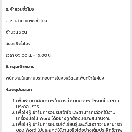
โอส
จด
2. จำนวนชั่วโมง
โดเมน
อบรมจำนวน ๓๐ ชั่วโมง
สอน
คอมพิวเตอร์
จำนวน 5 วัน
ออกแบบ
เว็บ
วันละ 6 ชั่วโมง
พัฒนา
เวลา 09.00 น. – 16.00 น.
เว็บ
ทำ
3. กลุ่มเป้าหมาย
เว็บไซต์
พนักงานในสถานประกอบการในจังหวัดและพื้นที่ใกล้เคียง
จด
โดเมน
4.วัตถุประสงค์
เช่า
โอ
เพื่อพัฒนาศักยภาพในการทำงานของพนักงานในสถาน
ประกอบการ
สต์
เพื่อให้ผู้เข้ารับการอบรมเข้าใจและสามารถเลือกใช้งาน
ราคา
เครื่องมือใน Word ได้อย่างถูกต้องเหมาะสมกับงาน
ถูก
เพื่อให้ผู้เข้ารับการอบรมได้เรียนรู้และดึงเอาความสามารถ
รับ
ของ Word ไปประยุกต์ใช้งานจริงได้อย่างเต็มประสิทธิภาพ