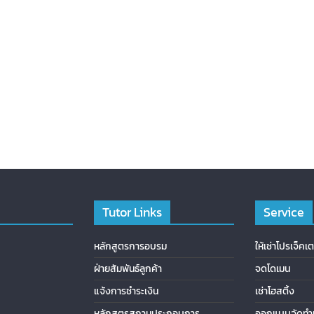
Tutor Links
Service
หลักสูตรการอบรม
ให้เช่าโปรเจ็คเต
ฝ่ายสัมพันธ์ลูกค้า
จดโดเมน
แจ้งการชำระเงิน
เช่าโฮสติ้ง
หลักสูตรสถานประกอบการ
ออกแบบจัดทำเ