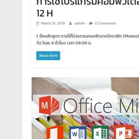
การใช้โปรแกรมคอมพิวเตอ
พัฒนา
12 H
เว็บ
ทำ
March 31, 2019
admin
0 Comments
เว็บไซต์
จด
1. ชื่อหลักสูตร การใช้โปรแกรมคอมพิวเตอร์กราฟิก (Photosh
โดเมน
วัน วันละ 6 ชั่วโมง เวลา 09.00 น.
เช่า
Read more
โอ
สต์
ราคา
ถูก
รับ
เขียน
โปรแกรม
ตาม
สั่ง
สอน
พิเศษ