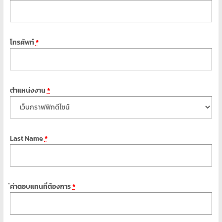
พิเศษ
คอมพิวเตอร์
โทรศัพท์
*
ศูนย์
อบรม
คอมพิวเตอร์
ตำแหน่งงาน
*
สอน
พิเศษ
คอมพิวเตอร์
รับ
ทำ
Last Name
*
เว็บไซต์
บริการ
จัด
ทำ
่ค่าตอบแทนที่ต้องการ
*
เว็บไซต์
เช่า