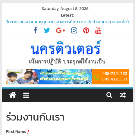
Skip
Saturday, August 8, 2026
to
Latest:
content
วิทยากรอบรมคณะครูบุคลากรทางการศึกษา การจัดทำระบบตลาดออนไลน์
“ชวนมาช้อป นักเรียนสุขใจ”
โปรแกรมจัดการน้ำประปา
บริการรับเขียนโปรแกรม PHP ระดับมืออาชีพ – ตอบโจทย์ทุกความต้องการ
ของคุณ
บริการรับเขียนโปรแกรมระดับมืออาชีพ
พัฒนาระบบ ยืนยันตัวตนผ่านแอป Thaid
ศูนย์
อบรม
คอมพิวเตอร์
ร่วมงานกับเรา
สอน
First Name
*