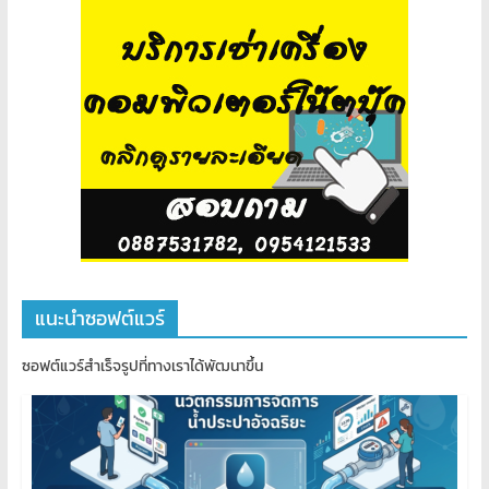
แนะนำซอฟต์แวร์
ซอฟต์แวร์สำเร็จรูปที่ทางเราได้พัฒนาขึ้น