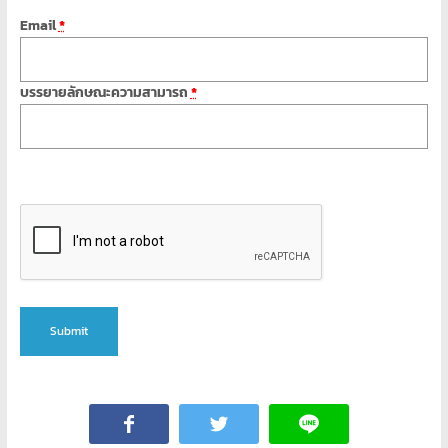
โอส
จด
Email
*
โดเมน
สอน
บรรยายลักษณะความสามารถ
*
คอมพิวเตอร์
ออกแบบ
เว็บ
พัฒนา
เว็บ
ทำ
เว็บไซต์
จด
โดเมน
เช่า
Submit
โอ
สต์
ราคา
ถูก
รับ