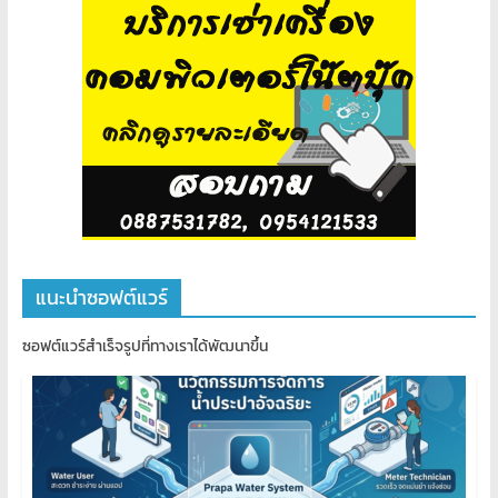
เขียน
โปรแกรม
ตาม
สั่ง
สอน
พิเศษ
แนะนำซอฟต์แวร์
ซอฟต์แวร์สำเร็จรูปที่ทางเราได้พัฒนาขึ้น