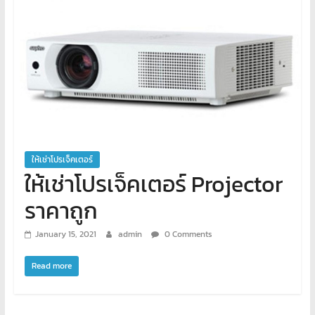
พิเศษ
คอมพิวเตอร์
ศูนย์
อบรม
คอมพิวเตอร์
สอน
พิเศษ
ให้เช่าโปรเจ็คเตอร์
คอมพิวเตอร์
ให้เช่าโปรเจ็คเตอร์ Projector
รับ
ทำ
ราคาถูก
เว็บไซต์
บริการ
January 15, 2021
admin
0 Comments
จัด
ทำ
Read more
เว็บไซต์
เช่า