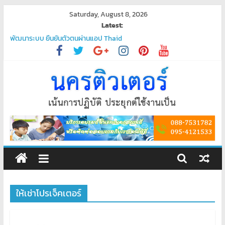
Skip
Saturday, August 8, 2026
to
Latest:
บริการรับเขียนโปรแกรมระดับมืออาชีพ
content
พัฒนาระบบ ยืนยันตัวตนผ่านแอป Thaid
วิทยากรอบรมคณะครูบุคลากรทางการศึกษา การจัดทำระบบตลาดออนไลน์
“ชวนมาช้อป นักเรียนสุขใจ”
โปรแกรมจัดการน้ำประปา
บริการรับเขียนโปรแกรม PHP ระดับมืออาชีพ – ตอบโจทย์ทุกความต้องการ
ของคุณ
ศูนย์
อบรม
คอมพิวเตอร์
ให้เช่าโปรเจ็คเตอร์
สอน