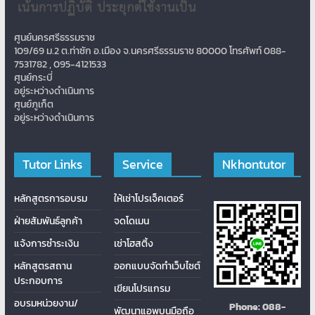
ศูนย์นครศรีธรรมราช
109/69 ม.2 ต.ท่าซัก อ.เมือง จ.นครศรีธรรมราช 80000 โทรศัพท์ 088-
7531782 , 095-4121533
ศูนย์กระบี่
อยู่ระหว่างดำเนินการ
ศูนย์ภูเก็ต
อยู่ระหว่างดำเนินการ
Tutor Links
Service
Nkhontutor
หลักสูตรการอบรม
ให้เช่าโปรเจ็คเตอร์
ฝ่ายสัมพันธ์ลูกค้า
จดโดเมน
แจ้งการชำระเงิน
เช่าโฮสติ้ง
หลักสูตรสถาน
ออกแบบจัดทำเว็บไซต์
ประกอบการ
เขียนโปรแกรม
อบรมหน่วยงาน/
Phone:
088-
พัฒนาแอพบนมือถือ