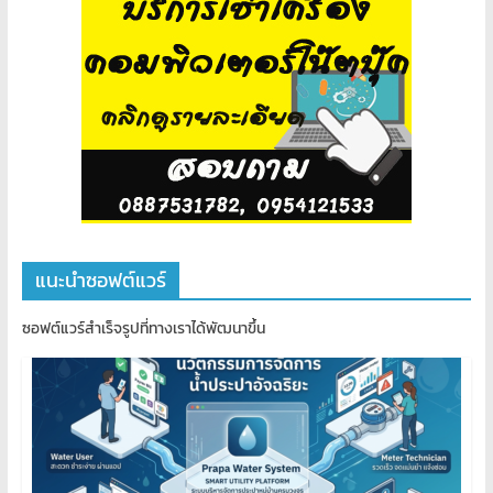
แนะนำซอฟต์แวร์
ซอฟต์แวร์สำเร็จรูปที่ทางเราได้พัฒนาขึ้น