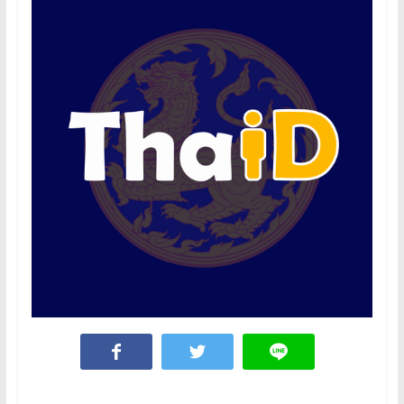
เขียน
โปรแกรม
ตาม
สั่ง
สอน
พิเศษ