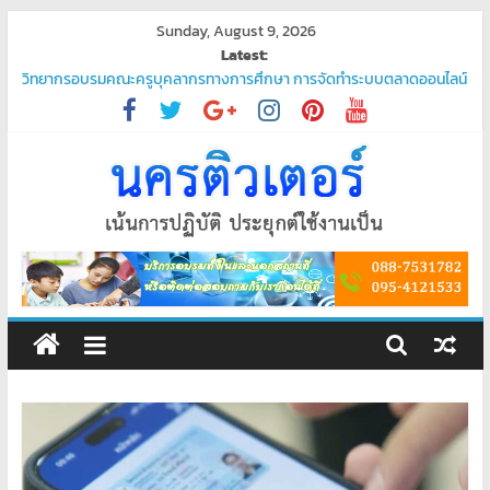
Skip
Sunday, August 9, 2026
to
Latest:
content
วิทยากรอบรมคณะครูบุคลากรทางการศึกษา การจัดทำระบบตลาดออนไลน์
“ชวนมาช้อป นักเรียนสุขใจ”
โปรแกรมจัดการน้ำประปา
บริการรับเขียนโปรแกรม PHP ระดับมืออาชีพ – ตอบโจทย์ทุกความต้องการ
ของคุณ
บริการรับเขียนโปรแกรมระดับมืออาชีพ
พัฒนาระบบ ยืนยันตัวตนผ่านแอป Thaid
ศูนย์
อบรม
คอมพิวเตอร์
สอน