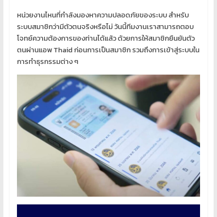
โอส
จด
หน่วยงานไหนที่กำลังมองหาความปลอดภัยของระบบ สำหรับ
โดเมน
ระบบสมาชิกว่ามีตัวตนจริงหรือไม่ วันนี้ทีมงานเราสามารถตอบ
สอน
โจทย์ความต้องการของท่านได้แล้ว ด้วยการให้สมาชิกยืนยันตัว
คอมพิวเตอร์
ตนผ่านแอพ Thaid ก่อนการเป็นสมาชิก รวมถึงการเข้าสู่ระบบใน
ออกแบบ
การทำธุรกรรมต่าง ๆ
เว็บ
พัฒนา
เว็บ
ทำ
เว็บไซต์
จด
โดเมน
เช่า
โอ
สต์
ราคา
ถูก
รับ