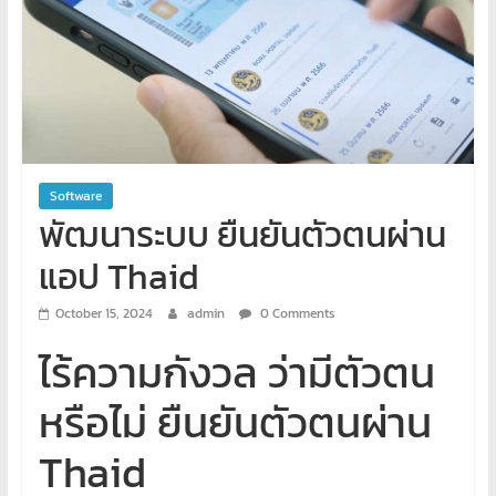
พิเศษ
คอมพิวเตอร์
ศูนย์
อบรม
คอมพิวเตอร์
Software
สอน
พัฒนาระบบ ยืนยันตัวตนผ่าน
พิเศษ
คอมพิวเตอร์
แอป Thaid
รับ
ทำ
October 15, 2024
admin
0 Comments
เว็บไซต์
ไร้ความกังวล ว่ามีตัวตน
บริการ
จัด
หรือไม่ ยืนยันตัวตนผ่าน ​
ทำ
เว็บไซต์
Thaid
เช่า