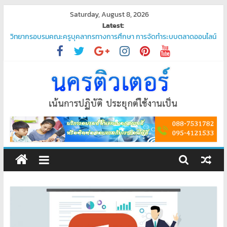
Skip
Saturday, August 8, 2026
to
Latest:
content
วิทยากรอบรมคณะครูบุคลากรทางการศึกษา การจัดทำระบบตลาดออนไลน์
“ชวนมาช้อป นักเรียนสุขใจ”
โปรแกรมจัดการน้ำประปา
บริการรับเขียนโปรแกรม PHP ระดับมืออาชีพ – ตอบโจทย์ทุกความต้องการ
ของคุณ
บริการรับเขียนโปรแกรมระดับมืออาชีพ
พัฒนาระบบ ยืนยันตัวตนผ่านแอป Thaid
ศูนย์
อบรม
คอมพิวเตอร์
สอน