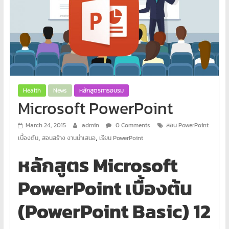
พิเศษ
คอมพิวเตอร์
ศูนย์
อบรม
คอมพิวเตอร์
Health
News
หลักสูตรการอบรม
สอน
Microsoft PowerPoint
พิเศษ
คอมพิวเตอร์
March 24, 2015
admin
0 Comments
สอน PowerPoint
รับ
,
,
เบื้องต้น
สอนสร้าง งานนำเสนอ
เรียน PowerPoint
ทำ
เว็บไซต์
หลักสูตร Microsoft
บริการ
PowerPoint เบื้องต้น
จัด
ทำ
(PowerPoint Basic) 12
เว็บไซต์
เช่า