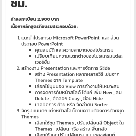
ชม.
โอส
จด
โดเมน
ค่าลงทะเบียน :2,900 บาท
สอน
เนื้อหาหลักสูตรที่อบรมประกอบด้วย :
คอมพิวเตอร์
ออกแบบ
แนะนำโปรแกรม Microsoft PowerPoint และ ส่วน
ประกอบ PowerPoint
เว็บ
คุณสมบัติ และความสามาถของโปรแกรม
พัฒนา
เปรียบเทียบความแตกต่างของโปรแกรมแต่ละ
เว็บ
เวอร์ชั่น
ทำ
สร้างงาน Presentation และการจัดการ Slide
เว็บไซต์
สร้าง Presentation หลากหลายวิธี เช่นจาก
Themes จาก Template
จด
เลือกใช้มุมมอง View การทำงานให้เหมาะสม
โดเมน
การจัดการกับหน้าสไลด์ ได้แก่ เพิ่ม New , ลบ
เช่า
Delete , คัดลอก Copy , ซ่อน Hide
โอ
เทคนิคการ ย้าย หรือ จัดลำดับ Sorter
สต์
จัดรูปแบบตกแต่งหน้าสไลด์ตามความต้องการด้วยชุด
Themes
ราคา
เลือกใช้ชุด Themes , ปรับเปลี่ยนสี Object ใน
ถูก
Themes , เปลี่ยน หรือ สร้าง พื้นหลัง
รับ
เลือกใช้ และปรับเปลี่ยนรูปแบบของฟอนต์,