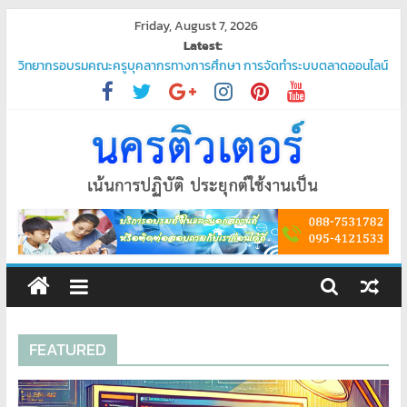
Skip
Friday, August 7, 2026
to
Latest:
content
วิทยากรอบรมคณะครูบุคลากรทางการศึกษา การจัดทำระบบตลาดออนไลน์
“ชวนมาช้อป นักเรียนสุขใจ”
โปรแกรมจัดการน้ำประปา
บริการรับเขียนโปรแกรม PHP ระดับมืออาชีพ – ตอบโจทย์ทุกความต้องการ
ของคุณ
บริการรับเขียนโปรแกรมระดับมืออาชีพ
พัฒนาระบบ ยืนยันตัวตนผ่านแอป Thaid
ศูนย์
อบรม
คอมพิวเตอร์
FEATURED
สอน