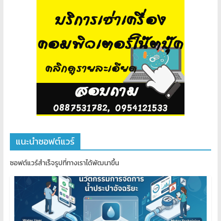
แนะนำซอฟต์แวร์
ซอฟต์แวร์สำเร็จรูปที่ทางเราได้พัฒนาขึ้น