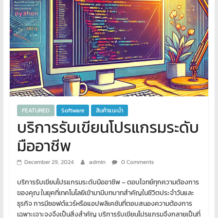
พิเศษ
คอมพิวเตอร์
ศูนย์
อบรม
คอมพิวเตอร์
สอน
พิเศษ
FEATURED
Software
สินค้าแนะนำ
คอมพิวเตอร์
บริการรับเขียนโปรแกรมระดับ
รับ
ทำ
มืออาชีพ
เว็บไซต์
บริการ
December 29, 2024
admin
0 Comments
จัด
บริการรับเขียนโปรแกรมระดับมืออาชีพ – ตอบโจทย์ทุกความต้องการ
ทำ
ของคุณ ในยุคที่เทคโนโลยีเข้ามามีบทบาทสำคัญในชีวิตประจำวันและ
เว็บไซต์
ธุรกิจ การมีซอฟต์แวร์หรือแอปพลิเคชันที่ตอบสนองความต้องการ
เช่า
เฉพาะเจาะจงจึงเป็นสิ่งสำคัญ บริการรับเขียนโปรแกรมจึงกลายเป็นที่