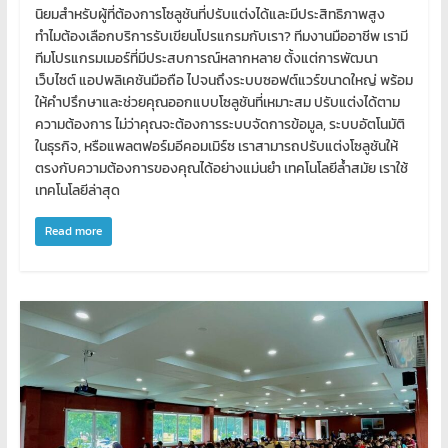
โอส
นิยมสำหรับผู้ที่ต้องการโซลูชันที่ปรับแต่งได้และมีประสิทธิภาพสูง
จด
ทำไมต้องเลือกบริการรับเขียนโปรแกรมกับเรา? ทีมงานมืออาชีพ เรามี
โดเมน
ทีมโปรแกรมเมอร์ที่มีประสบการณ์หลากหลาย ตั้งแต่การพัฒนา
สอน
เว็บไซต์ แอปพลิเคชันมือถือ ไปจนถึงระบบซอฟต์แวร์ขนาดใหญ่ พร้อม
คอมพิวเตอร์
ให้คำปรึกษาและช่วยคุณออกแบบโซลูชันที่เหมาะสม ปรับแต่งได้ตาม
ออกแบบ
ความต้องการ ไม่ว่าคุณจะต้องการระบบจัดการข้อมูล, ระบบอัตโนมัติ
เว็บ
ในธุรกิจ, หรือแพลตฟอร์มอีคอมเมิร์ซ เราสามารถปรับแต่งโซลูชันให้
พัฒนา
ตรงกับความต้องการของคุณได้อย่างแม่นยำ เทคโนโลยีล้ำสมัย เราใช้
เทคโนโลยีล่าสุด
เว็บ
ทำ
Read more
เว็บไซต์
จด
โดเมน
เช่า
โอ
สต์
ราคา
ถูก
รับ