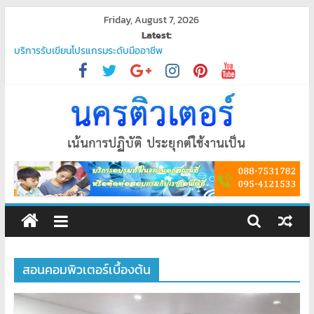
Skip
Friday, August 7, 2026
to
Latest:
content
บริการรับเขียนโปรแกรมระดับมืออาชีพ
พัฒนาระบบ ยืนยันตัวตนผ่านแอป Thaid
วิทยากรอบรมคณะครูบุคลากรทางการศึกษา การจัดทำระบบตลาดออนไลน์
“ชวนมาช้อป นักเรียนสุขใจ”
โปรแกรมจัดการน้ำประปา
บริการรับเขียนโปรแกรม PHP ระดับมืออาชีพ – ตอบโจทย์ทุกความต้องการ
ของคุณ
ศูนย์
อบรม
คอมพิวเตอร์
สอนคอมพิวเตอร์เบื้องต้น
สอน