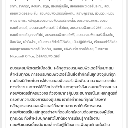
โอส
,
,
,
,
,
,
ราคา
ราคาถูก
สงขลา
สตูล
สอนกลุ่มเล็ก
สอนคอมพิวเตอร์ประถม
สอน
จด
,
,
,
,
โดเมน
คอมพิวเตอร์ระยะสั้น
สอนคอมพิวเตอร์เบื้องต้น
สุราษฎร์ธานี
ส่วนตัว
หน่วย
,
,
,
สอน
งานราชการ
หลักสูตรอบรมคอมพิวเตอร์ระยะสั้น
อบรมครบวงจร
อบรม
,
,
,
คอมพิวเตอร์
คอมพิวเตอร์
อบรมคอมพิวเตอร์ 12 ชั่วโมง
อบรมคอมพิวเตอร์ 2561
อบรม
,
,
,
ออกแบบ
คอมพิวเตอร์ บุคคลทั่วไป
อบรมคอมพิวเตอร์ฟรี
อบรมคอมพิวเตอร์เบื้องต้น
,
,
,
,
เว็บ
อ๊อฟฟิส
เข้าใจง่าย
เน้นความเข้าใจใช้ได้จริง
เน้นปฏิบัติจริง
เรียนจบทำได้จริง
พัฒนา
,
,
,
หลักสูตรคอมพิวเตอร์เบื้องต้น
เอกชน
แจ้งวันที่สะดวกได้เลย
โปรแกรม
เว็บ
,
Microsoft Office
ไวรัสคอมพิวเตอร์
ทำ
อบรมคอมพิวเตอร์เบื้องต้น: หลักสูตรอบรมคอมพิวเตอร์ที่เหมาะสม
เว็บไซต์
สำหรับทุกวัย การอบรมคอมพิวเตอร์เป็นสิ่งสำคัญในยุคปัจจุบันที่ทุก
จด
คนต้องมีทักษะในการใช้งานคอมพิวเตอร์ เพื่อพัฒนาความสามารถใน
โดเมน
การทำงานและการใช้ชีวิตประจำวัน หากคุณกำลังมองหาบริการอบรม
เช่า
คอมพิวเตอร์ที่ครบวงจร ด้วยวิทยากรผู้มีประสบการณ์และหลักสูตรที่
โอ
ตรงกับความต้องการของผู้เรียน เราคือคำตอบที่คุณกำลังหา!
สต์
หลักสูตรอบรมคอมพิวเตอร์ที่หลากหลาย เราให้บริการอบรม
ราคา
คอมพิวเตอร์ในหลักสูตรต่างๆ ที่ตอบโจทย์ความต้องการของผู้เรียน
ถูก
ทุกระดับ ทั้งสำหรับบุคคลทั่วไปที่ต้องการเรียนรู้การใช้งาน
รับ
คอมพิวเตอร์เบื้องต้น และสำหรับผู้ที่ต้องการเพิ่มพูนทักษะในด้าน