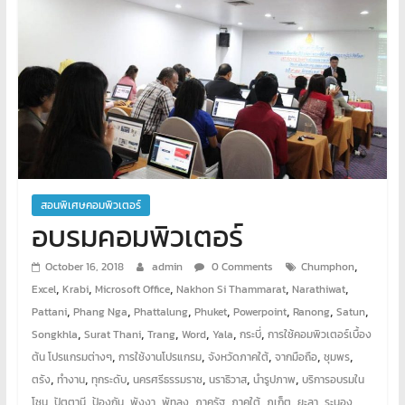
พิเศษ
คอมพิวเตอร์
ศูนย์
อบรม
คอมพิวเตอร์
สอน
พิเศษ
สอนพิเศษคอมพิวเตอร์
คอมพิวเตอร์
อบรมคอมพิวเตอร์
รับ
ทำ
,
October 16, 2018
admin
0 Comments
Chumphon
เว็บไซต์
,
,
,
,
,
Excel
Krabi
Microsoft Office
Nakhon Si Thammarat
Narathiwat
บริการ
,
,
,
,
,
,
,
Pattani
Phang Nga
Phattalung
Phuket
Powerpoint
Ranong
Satun
จัด
,
,
,
,
,
,
Songkhla
Surat Thani
Trang
Word
Yala
กระบี่
การใช้คอมพิวเตอร์เบื้อง
ทำ
,
,
,
,
,
ต้น โปรแกรมต่างๆ
การใช้งานโปรแกรม
จังหวัดภาคใต้
จากมือถือ
ชุมพร
เว็บไซต์
,
,
,
,
,
,
ตรัง
ทำงาน
ทุกระดับ
นครศรีธรรมราช
นราธิวาส
นำรูปภาพ
บริการอบรมใน
เช่า
,
,
,
,
,
,
,
,
,
,
โซน
ปัตตานี
ป้องกัน
พังงา
พัทลุง
ภาครัฐ
ภาคใต้
ภูเก็ต
ยะลา
ระนอง