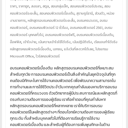
โอส
,
,
,
,
,
,
ราคา
ราคาถูก
สงขลา
สตูล
สอนกลุ่มเล็ก
สอนคอมพิวเตอร์ประถม
สอน
จด
,
,
,
,
โดเมน
คอมพิวเตอร์ระยะสั้น
สอนคอมพิวเตอร์เบื้องต้น
สุราษฎร์ธานี
ส่วนตัว
หน่วย
,
,
,
สอน
งานราชการ
หลักสูตรอบรมคอมพิวเตอร์ระยะสั้น
อบรมครบวงจร
อบรม
,
,
,
คอมพิวเตอร์
คอมพิวเตอร์
อบรมคอมพิวเตอร์ 12 ชั่วโมง
อบรมคอมพิวเตอร์ 2561
อบรม
,
,
,
ออกแบบ
คอมพิวเตอร์ บุคคลทั่วไป
อบรมคอมพิวเตอร์ฟรี
อบรมคอมพิวเตอร์เบื้องต้น
,
,
,
,
เว็บ
อ๊อฟฟิส
เข้าใจง่าย
เน้นความเข้าใจใช้ได้จริง
เน้นปฏิบัติจริง
เรียนจบทำได้จริง
พัฒนา
,
,
,
หลักสูตรคอมพิวเตอร์เบื้องต้น
เอกชน
แจ้งวันที่สะดวกได้เลย
โปรแกรม
เว็บ
,
Microsoft Office
ไวรัสคอมพิวเตอร์
ทำ
อบรมคอมพิวเตอร์เบื้องต้น: หลักสูตรอบรมคอมพิวเตอร์ที่เหมาะสม
เว็บไซต์
สำหรับทุกวัย การอบรมคอมพิวเตอร์เป็นสิ่งสำคัญในยุคปัจจุบันที่ทุก
จด
คนต้องมีทักษะในการใช้งานคอมพิวเตอร์ เพื่อพัฒนาความสามารถใน
โดเมน
การทำงานและการใช้ชีวิตประจำวัน หากคุณกำลังมองหาบริการอบรม
เช่า
คอมพิวเตอร์ที่ครบวงจร ด้วยวิทยากรผู้มีประสบการณ์และหลักสูตรที่
โอ
ตรงกับความต้องการของผู้เรียน เราคือคำตอบที่คุณกำลังหา!
สต์
หลักสูตรอบรมคอมพิวเตอร์ที่หลากหลาย เราให้บริการอบรม
ราคา
คอมพิวเตอร์ในหลักสูตรต่างๆ ที่ตอบโจทย์ความต้องการของผู้เรียน
ถูก
ทุกระดับ ทั้งสำหรับบุคคลทั่วไปที่ต้องการเรียนรู้การใช้งาน
รับ
คอมพิวเตอร์เบื้องต้น และสำหรับผู้ที่ต้องการเพิ่มพูนทักษะในด้าน