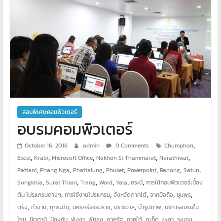
พิเศษ
คอมพิวเตอร์
ศูนย์
อบรม
คอมพิวเตอร์
สอน
พิเศษ
สอนพิเศษคอมพิวเตอร์
คอมพิวเตอร์
อบรมคอมพิวเตอร์
รับ
ทำ
,
October 16, 2018
admin
0 Comments
Chumphon
เว็บไซต์
,
,
,
,
,
Excel
Krabi
Microsoft Office
Nakhon Si Thammarat
Narathiwat
บริการ
,
,
,
,
,
,
,
Pattani
Phang Nga
Phattalung
Phuket
Powerpoint
Ranong
Satun
จัด
,
,
,
,
,
,
Songkhla
Surat Thani
Trang
Word
Yala
กระบี่
การใช้คอมพิวเตอร์เบื้อง
ทำ
,
,
,
,
,
ต้น โปรแกรมต่างๆ
การใช้งานโปรแกรม
จังหวัดภาคใต้
จากมือถือ
ชุมพร
เว็บไซต์
,
,
,
,
,
,
ตรัง
ทำงาน
ทุกระดับ
นครศรีธรรมราช
นราธิวาส
นำรูปภาพ
บริการอบรมใน
เช่า
,
,
,
,
,
,
,
,
,
,
โซน
ปัตตานี
ป้องกัน
พังงา
พัทลุง
ภาครัฐ
ภาคใต้
ภูเก็ต
ยะลา
ระนอง