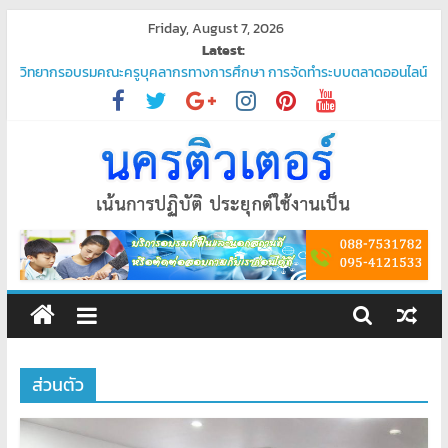
Skip
Friday, August 7, 2026
to
Latest:
content
วิทยากรอบรมคณะครูบุคลากรทางการศึกษา การจัดทำระบบตลาดออนไลน์
“ชวนมาช้อป นักเรียนสุขใจ”
โปรแกรมจัดการน้ำประปา
บริการรับเขียนโปรแกรม PHP ระดับมืออาชีพ – ตอบโจทย์ทุกความต้องการ
ของคุณ
บริการรับเขียนโปรแกรมระดับมืออาชีพ
พัฒนาระบบ ยืนยันตัวตนผ่านแอป Thaid
ศูนย์
อบรม
คอมพิวเตอร์
ส่วนตัว
สอน