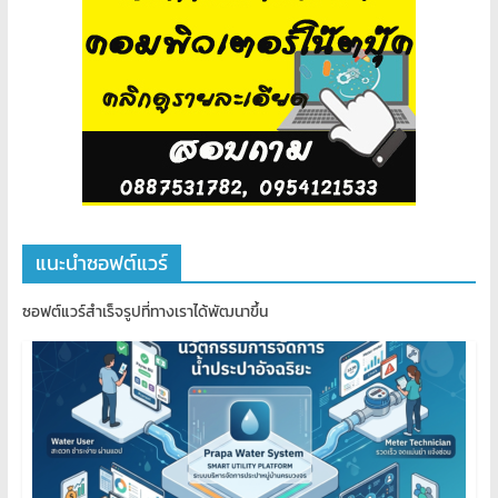
แนะนำซอฟต์แวร์
ซอฟต์แวร์สำเร็จรูปที่ทางเราได้พัฒนาขึ้น