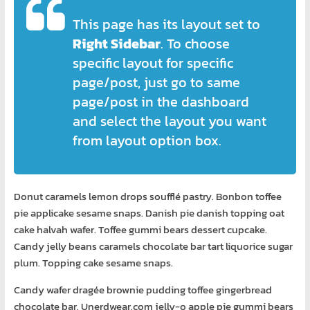
พิเศษ
This page has its layout set to
คอมพิวเตอร์
Right Sidebar
. To choose
specific layout for specific
ศูนย์
page/post, just go to same
อบรม
page/post in the dashboard
คอมพิวเตอร์
and select the layout you want
สอน
from layout option box.
พิเศษ
คอมพิวเตอร์
รับ
ทำ
Donut caramels lemon drops soufflé pastry. Bonbon toffee
เว็บไซต์
pie applicake sesame snaps. Danish pie danish topping oat
บริการ
cake halvah wafer. Toffee gummi bears dessert cupcake.
จัด
Candy jelly beans caramels chocolate bar tart liquorice sugar
ทำ
plum. Topping cake sesame snaps.
เว็บไซต์
Candy wafer dragée brownie pudding toffee gingerbread
เช่า
chocolate bar. Unerdwear.com jelly-o apple pie gummi bears