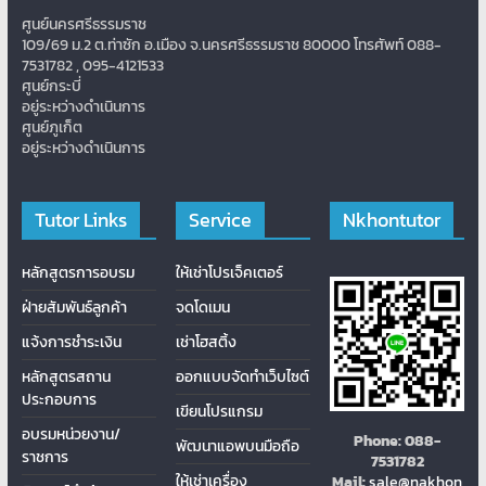
ศูนย์นครศรีธรรมราช
109/69 ม.2 ต.ท่าซัก อ.เมือง จ.นครศรีธรรมราช 80000 โทรศัพท์ 088-
7531782 , 095-4121533
ศูนย์กระบี่
อยู่ระหว่างดำเนินการ
ศูนย์ภูเก็ต
อยู่ระหว่างดำเนินการ
Tutor Links
Service
Nkhontutor
หลักสูตรการอบรม
ให้เช่าโปรเจ็คเตอร์
ฝ่ายสัมพันธ์ลูกค้า
จดโดเมน
แจ้งการชำระเงิน
เช่าโฮสติ้ง
หลักสูตรสถาน
ออกแบบจัดทำเว็บไซต์
ประกอบการ
เขียนโปรแกรม
อบรมหน่วยงาน/
Phone:
088-
พัฒนาแอพบนมือถือ
ราชการ
7531782
ให้เช่าเครื่อง
Mail:
sale@nakhon