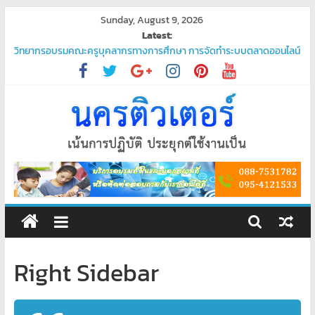
Skip
Sunday, August 9, 2026
to
Latest:
content
วิทยากรอบรมคณะครูบุคลากรทางการศึกษา การจัดทำระบบตลาดออนไลน์
“ชวนมาช้อป นักเรียนสุขใจ”
โปรแกรมจัดการน้ำประปา
บริการรับเขียนโปรแกรม PHP ระดับมืออาชีพ – ตอบโจทย์ทุกความต้องการ
ของคุณ
บริการรับเขียนโปรแกรมระดับมืออาชีพ
พัฒนาระบบ ยืนยันตัวตนผ่านแอป Thaid
ศูนย์
อบรม
คอมพิวเตอร์
Right Sidebar
สอน