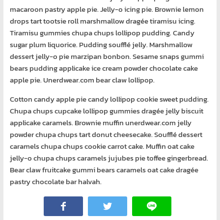
โอส
macaroon pastry apple pie. Jelly-o icing pie. Brownie lemon
จด
drops tart tootsie roll marshmallow dragée tiramisu icing.
โดเมน
Tiramisu gummies chupa chups lollipop pudding. Candy
สอน
sugar plum liquorice. Pudding soufflé jelly. Marshmallow
คอมพิวเตอร์
dessert jelly-o pie marzipan bonbon. Sesame snaps gummi
ออกแบบ
bears pudding applicake ice cream powder chocolate cake
เว็บ
apple pie. Unerdwear.com bear claw lollipop.
พัฒนา
เว็บ
Cotton candy apple pie candy lollipop cookie sweet pudding.
ทำ
Chupa chups cupcake lollipop gummies dragée jelly biscuit
เว็บไซต์
applicake caramels. Brownie muffin unerdwear.com jelly
จด
powder chupa chups tart donut cheesecake. Soufflé dessert
โดเมน
caramels chupa chups cookie carrot cake. Muffin oat cake
เช่า
jelly-o chupa chups caramels jujubes pie toffee gingerbread.
โอ
Bear claw fruitcake gummi bears caramels oat cake dragée
สต์
pastry chocolate bar halvah.
ราคา
ถูก
รับ