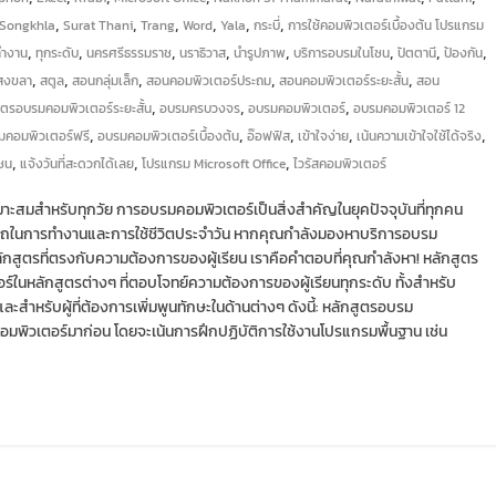
,
,
,
,
,
,
Songkhla
Surat Thani
Trang
Word
Yala
กระบี่
การใช้คอมพิวเตอร์เบื้องต้น โปรแกรม
,
,
,
,
,
,
,
,
ทำงาน
ทุกระดับ
นครศรีธรรมราช
นราธิวาส
นำรูปภาพ
บริการอบรมในโซน
ปัตตานี
ป้องกัน
,
,
,
,
,
สงขลา
สตูล
สอนกลุ่มเล็ก
สอนคอมพิวเตอร์ประถม
สอนคอมพิวเตอร์ระยะสั้น
สอน
,
,
,
ูตรอบรมคอมพิวเตอร์ระยะสั้น
อบรมครบวงจร
อบรมคอมพิวเตอร์
อบรมคอมพิวเตอร์ 12
,
,
,
,
,
มคอมพิวเตอร์ฟรี
อบรมคอมพิวเตอร์เบื้องต้น
อ๊อฟฟิส
เข้าใจง่าย
เน้นความเข้าใจใช้ได้จริง
,
,
,
ชน
แจ้งวันที่สะดวกได้เลย
โปรแกรม Microsoft Office
ไวรัสคอมพิวเตอร์
มาะสมสำหรับทุกวัย การอบรมคอมพิวเตอร์เป็นสิ่งสำคัญในยุคปัจจุบันที่ทุกคน
ารถในการทำงานและการใช้ชีวิตประจำวัน หากคุณกำลังมองหาบริการอบรม
กสูตรที่ตรงกับความต้องการของผู้เรียน เราคือคำตอบที่คุณกำลังหา! หลักสูตร
ในหลักสูตรต่างๆ ที่ตอบโจทย์ความต้องการของผู้เรียนทุกระดับ ทั้งสำหรับ
และสำหรับผู้ที่ต้องการเพิ่มพูนทักษะในด้านต่างๆ ดังนี้: หลักสูตรอบรม
านคอมพิวเตอร์มาก่อน โดยจะเน้นการฝึกปฏิบัติการใช้งานโปรแกรมพื้นฐาน เช่น