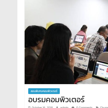
คอมพิวเตอร์
สอน
พิเศษ
คอมพิวเตอร์
รับ
ทำ
เว็บไซต์
บริการ
จัด
ทำ
เว็บไซต์
เช่า
โอส
จด
โดเมน
สอน
สอนพิเศษคอมพิวเตอร์
คอมพิวเตอร์
อบรมคอมพิวเตอร์
ออกแบบ
เว็บ
October 16, 2018
admin
0 Comments
Chum