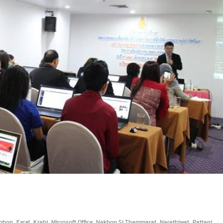
,
,
,
,
,
,
,
phon
Excel
Krabi
Microsoft Office
Nakhon Si Thammarat
Narathiwat
Pattani