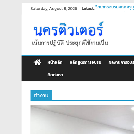
Skip
Saturday, August 8, 2026
Latest:
วิทยากรอบรมคณะครูบุ
to
โปรแกรมจัดการน้ำประ
content
ศูนย์
บริการรับเขียนโปรแกร
บริการรับเขียนโปรแกร
พัฒนาระบบ ยืนยันตัว
อบรม
คอมพิวเตอร์
หน้าหลัก
หลักสูตรการอบรม
ผลงานการอบ
สอน
ติดต่อเรา
พิเศษ
ทำงาน
คอมพิวเตอร์
ศูนย์
อบรม