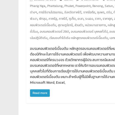
พัฒนา
,
,
,
,
,
,
Phang Nga
Phattalung
Phuket
Powerpoint
Ranong
Satun
เว็บ
,
,
,
,
,
,
ต่างๆ
การใช้งานโปรแกรม
จังหวัดภาคใต้
จากมือถือ
ชุมพร
ตรัง
ทำ
,
,
,
,
,
,
,
,
,
พังงา
พัทลุง
ภาครัฐ
ภาคใต้
ภูเก็ต
ยะลา
ระนอง
ราคา
ราคาถูก
เว็บไซต์
,
,
,
,
คอมพิวเตอร์เบื้องต้น
สุราษฎร์ธานี
ส่วนตัว
หน่วยงานราชการ
หลักส
จด
,
,
,
ชั่วโมง
อบรมคอมพิวเตอร์ 2561
อบรมคอมพิวเตอร์ บุคคลทั่วไป
อบร
โดเมน
,
,
เน้นปฏิบัติจริง
เรียนจบทำได้จริง หลักสูตรคอมพิวเตอร์เบื้องต้น
เอก
เช่า
โอ
อบรมคอมพิวเตอร์เบื้องต้น: หลักสูตรอบรมคอมพิวเตอร์ที่เห
สต์
ต้องมีทักษะในการใช้งานคอมพิวเตอร์ เพื่อพัฒนาความสาม
ราคา
คอมพิวเตอร์ที่ครบวงจร ด้วยวิทยากรผู้มีประสบการณ์และหลั
อบรมคอมพิวเตอร์ที่หลากหลาย เราให้บริการอบรมคอมพิวเตอร์
ถูก
บุคคลทั่วไปที่ต้องการเรียนรู้การใช้งานคอมพิวเตอร์เบื้องต้น 
รับ
คอมพิวเตอร์เบื้องต้น เหมาะสำหรับผู้ที่ไม่มีพื้นฐานการใช้ง
เขียน
Microsoft Word, Excel,
โปรแกรม
ตาม
Read more
สั่ง
สอน
พิเศษ