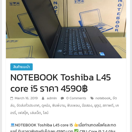
พิเศษ
คอมพิวเตอร์
ศูนย์
อบรม
คอมพิวเตอร์
สอน
พิเศษ
สินค้าแนะนำ
คอมพิวเตอร์
NOTEBOOK Toshiba L45
รับ
ทำ
core i5 ราคา 4590฿
เว็บไซต์
บริการ
,
March 16, 2019
admin
0 Comments
notebook
จัด
จัด
,
,
,
,
,
,
,
,
ส่ง
จัดส่งทั่วประเทศ
ดูหนัง
พิมพ์งาน
ฟังเพลง
มือสอง
ยูทูป
สภาพดี
เค
ทำ
,
,
,
อรรี่
เฟสบุ๊ค
เล่นเน็ต
ไลน์
เว็บไซต์
เช่า
NOTEBOOK Toshiba L45 core i5
เมื่อท่านกดลไลค์และกด
แชร์ รับราคาพิเศษกันไปเลย 4590 บาท
CPU :Core i5 2.4 Ghz.