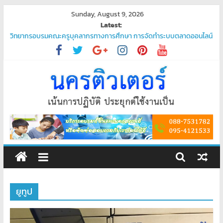
Skip
Sunday, August 9, 2026
to
Latest:
content
วิทยากรอบรมคณะครูบุคลากรทางการศึกษา การจัดทำระบบตลาดออนไลน์
“ชวนมาช้อป นักเรียนสุขใจ”
โปรแกรมจัดการน้ำประปา
บริการรับเขียนโปรแกรม PHP ระดับมืออาชีพ – ตอบโจทย์ทุกความต้องการ
ของคุณ
บริการรับเขียนโปรแกรมระดับมืออาชีพ
พัฒนาระบบ ยืนยันตัวตนผ่านแอป Thaid
ศูนย์
อบรม
คอมพิวเตอร์
ยูทูป
สอน