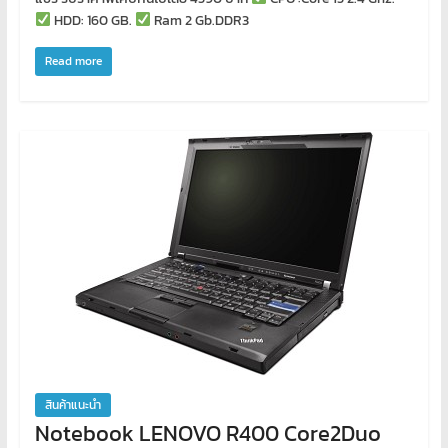
โอส
HDD: 160 GB.
Ram 2 Gb.DDR3
จด
โดเมน
Read more
สอน
คอมพิวเตอร์
ออกแบบ
เว็บ
พัฒนา
เว็บ
ทำ
เว็บไซต์
จด
โดเมน
เช่า
โอ
สต์
ราคา
สินค้าแนะนำ
ถูก
Notebook LENOVO R400 Core2Duo
รับ