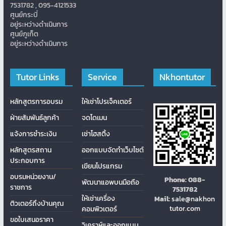
7531782 , 095-4121533
ศูนย์กระบี่
อยู่ระหว่างดำเนินการ
ศูนย์ภูเก็ต
อยู่ระหว่างดำเนินการ
Tutor Links
Service
Nkhontutor
หลักสูตรการอบรม
ให้เช่าโปรเจ็คเตอร์
ฝ่ายสัมพันธ์ลูกค้า
จดโดเมน
แจ้งการชำระเงิน
เช่าโฮสติ้ง
หลักสูตรสถาน
ออกแบบจัดทำเว็บไซต์
ประกอบการ
เขียนโปรแกรม
อบรมหน่วยงาน/
Phone:
088-
พัฒนาแอพบนมือถือ
ราชการ
7531782
ให้เช่าเครื่อง
Mail:
sale@nakhon
ติวเตอร์ถึงบ้านคุณ
tutor.com
คอมพิวเตอร์
ขอใบเสนอราคา
วิเคราห์และออกแบบ