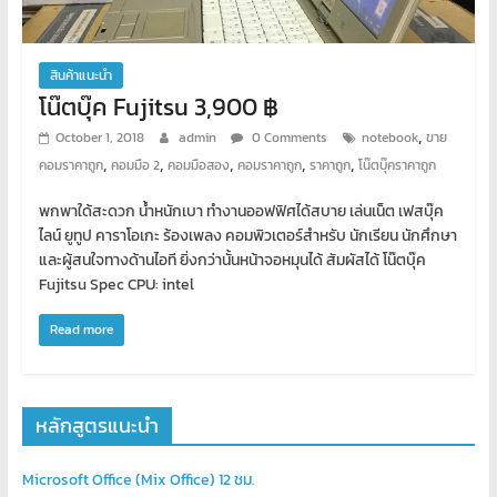
สินค้าแนะนำ
โน๊ตบุ๊ค Fujitsu 3,900 ฿
,
October 1, 2018
admin
0 Comments
notebook
ขาย
,
,
,
,
,
คอมราคาถูก
คอมมือ 2
คอมมือสอง
คอมราคาถูก
ราคาถูก
โน๊ตบุ๊คราคาถูก
พกพาใด้สะดวก น้ำหนักเบา ทำงานออฟฟิศได้สบาย เล่นเน็ต เฟสบุ๊ค
ไลน์ ยูทูป คาราโอเกะ ร้องเพลง คอมพิวเตอร์สำหรับ นักเรียน นักศึกษา
และผู้สนใจทางด้านไอที ยิ่งกว่านั้นหน้าจอหมุนได้ สัมผัสได้ โน๊ตบุ๊ค
Fujitsu Spec CPU: intel
Read more
หลักสูตรแนะนำ
Microsoft Office (Mix Office) 12 ชม.