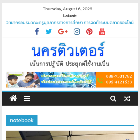
Skip
Thursday, August 6, 2026
to
Latest:
content
วิทยากรอบรมคณะครูบุคลากรทางการศึกษา การจัดทำระบบตลาดออนไลน์
“ชวนมาช้อป นักเรียนสุขใจ”
โปรแกรมจัดการน้ำประปา
บริการรับเขียนโปรแกรม PHP ระดับมืออาชีพ – ตอบโจทย์ทุกความต้องการ
ของคุณ
บริการรับเขียนโปรแกรมระดับมืออาชีพ
พัฒนาระบบ ยืนยันตัวตนผ่านแอป Thaid
ศูนย์
อบรม
คอมพิวเตอร์
notebook
สอน