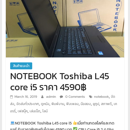
พิเศษ
คอมพิวเตอร์
ศูนย์
อบรม
คอมพิวเตอร์
สอน
พิเศษ
สินค้าแนะนำ
คอมพิวเตอร์
NOTEBOOK Toshiba L45
รับ
ทำ
core i5 ราคา 4590฿
เว็บไซต์
บริการ
,
March 16, 2019
admin
0 Comments
notebook
จัด
จัด
,
,
,
,
,
,
,
,
ส่ง
จัดส่งทั่วประเทศ
ดูหนัง
พิมพ์งาน
ฟังเพลง
มือสอง
ยูทูป
สภาพดี
เค
ทำ
,
,
,
อรรี่
เฟสบุ๊ค
เล่นเน็ต
ไลน์
เว็บไซต์
เช่า
NOTEBOOK Toshiba L45 core i5
เมื่อท่านกดลไลค์และกด
แชร์ รับราคาพิเศษกันไปเลย 4590 บาท
CPU :Core i5 2.4 Ghz.