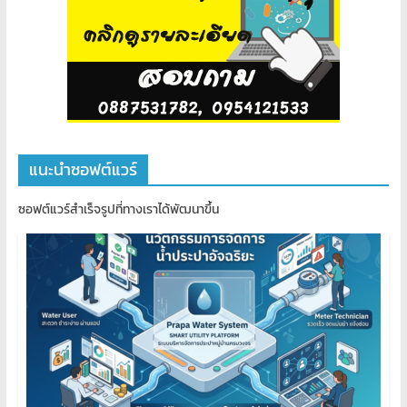
แนะนำซอฟต์แวร์
ซอฟต์แวร์สำเร็จรูปที่ทางเราได้พัฒนาขึ้น