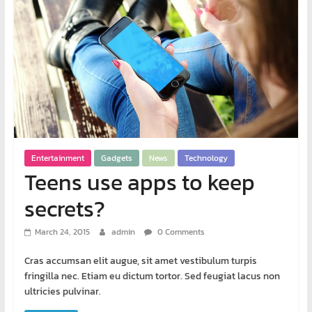
พิเศษ
คอมพิวเตอร์
ศูนย์
อบรม
คอมพิวเตอร์
สอน
พิเศษ
Entertainment
Gadgets
News
Technology
คอมพิวเตอร์
Teens use apps to keep
รับ
ทำ
secrets?
เว็บไซต์
บริการ
March 24, 2015
admin
0 Comments
จัด
Cras accumsan elit augue, sit amet vestibulum turpis
ทำ
fringilla nec. Etiam eu dictum tortor. Sed feugiat lacus non
เว็บไซต์
ultricies pulvinar.
เช่า