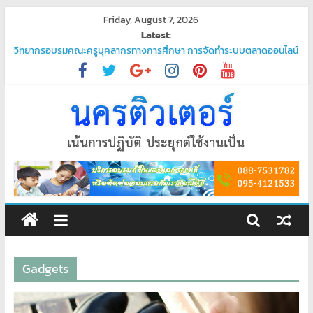
Skip
Friday, August 7, 2026
to
Latest:
content
วิทยากรอบรมคณะครูบุคลากรทางการศึกษา การจัดทำระบบตลาดออนไลน์
“ชวนมาช้อป นักเรียนสุขใจ”
โปรแกรมจัดการน้ำประปา
บริการรับเขียนโปรแกรม PHP ระดับมืออาชีพ – ตอบโจทย์ทุกความต้องการ
ของคุณ
บริการรับเขียนโปรแกรมระดับมืออาชีพ
พัฒนาระบบ ยืนยันตัวตนผ่านแอป Thaid
ศูนย์
อบรม
คอมพิวเตอร์
Gadgets
สอน