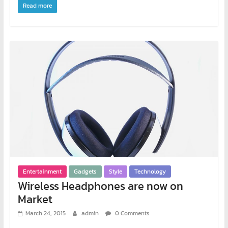
โอส
Read more
จด
โดเมน
สอน
คอมพิวเตอร์
ออกแบบ
เว็บ
พัฒนา
เว็บ
ทำ
เว็บไซต์
จด
โดเมน
เช่า
โอ
Entertainment
Gadgets
Style
Technology
Wireless Headphones are now on
สต์
ราคา
Market
ถูก
March 24, 2015
admin
0 Comments
รับ