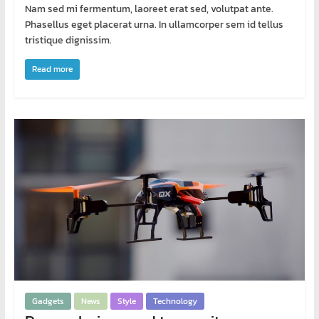
เขียน
Nam sed mi fermentum, laoreet erat sed, volutpat ante.
โปรแกรม
Phasellus eget placerat urna. In ullamcorper sem id tellus
ตาม
tristique dignissim.
สั่ง
Read more
สอน
พิเศษ
Gadgets
News
Style
Technology