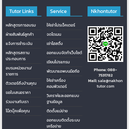
Tutor Links
Service
Nkhontutor
หลักสูตรการอบรม
ให้เช่าโปรเจ็คเตอร์
ฝ่ายสัมพันธ์ลูกค้า
จดโดเมน
แจ้งการชำระเงิน
เช่าโฮสติ้ง
หลักสูตรสถาน
ออกแบบจัดทำเว็บไซต์
ประกอบการ
เขียนโปรแกรม
อบรมหน่วยงาน/
Phone:
088-
พัฒนาแอพบนมือถือ
ราชการ
7531782
ให้เช่าเครื่อง
Mail:
sale@nakhon
ติวเตอร์ถึงบ้านคุณ
tutor.com
คอมพิวเตอร์
ขอใบเสนอราคา
วิเคราห์และออกแบบ
ร่วมงานกับเรา
ฐานข้อมูล
โน๊ตบุ๊คเพื่อคุณ
ติดต้ังแม่ข่าย
ออกแบบติดตั้งระบบ
เครือข่าย